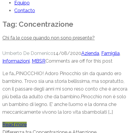
Equipo
Contacto
Tag:
Concentrazione
Chi fa le cose quando non sono presente?
Umberto De Domenico
14/08/2020
Azienda
,
Famiglia
,
Informazioni
,
MBSR
Comments are off for this post
Le fa…PINOCCHIO! Adoro Pinocchio sin da quando ero
bambino. Trovo sia una storia bellissima, ma sopratutto,
con il passare degli anni mi sono reso conto che è ancora
più bella da adulto che da bambino.Pinocchio non è solo
un bambino di legno. E’ anche l’uomo e la donna che
meccanicamente vivono la loro vita sbambolati […]
Read more
Differenza tra Concentrazione e Attenzione