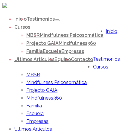
Inicio
Testimonios
Cursos
Inicio
MBSR
Mindfulness Psicosomática
Projecto GAIA
MIndfulness360
Familia
Escuela
Empresas
Testimonios
Ultimos Artículos
Equipo
Contacto
Cursos
MBSR
Mindfulness Psicosomática
Projecto GAIA
MIndfulness360
Familia
Escuela
Empresas
Ultimos Artículos