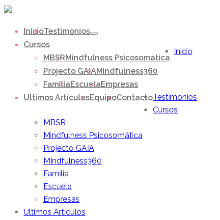
Inicio
Testimonios
Cursos
Inicio
MBSR
Mindfulness Psicosomática
Projecto GAIA
MIndfulness360
Familia
Escuela
Empresas
Testimonios
Ultimos Artículos
Equipo
Contacto
Cursos
MBSR
Mindfulness Psicosomática
Projecto GAIA
MIndfulness360
Familia
Escuela
Empresas
Ultimos Artículos