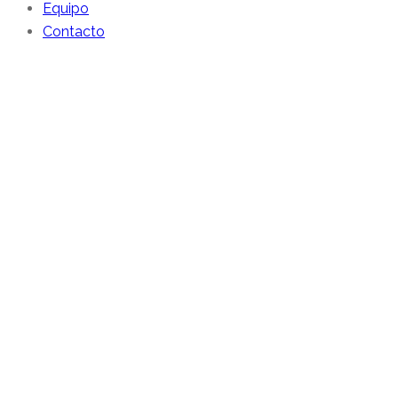
Equipo
Contacto
Clownfulnes
Evento
annullato
causa
emergenza