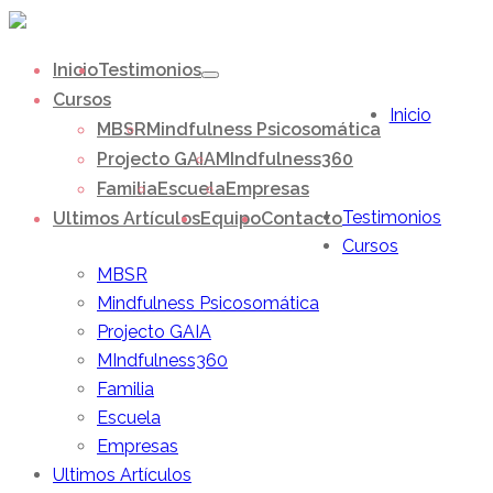
Inicio
Testimonios
Cursos
Inicio
MBSR
Mindfulness Psicosomática
Projecto GAIA
MIndfulness360
Familia
Escuela
Empresas
Testimonios
Ultimos Artículos
Equipo
Contacto
Cursos
MBSR
Mindfulness Psicosomática
Projecto GAIA
MIndfulness360
Familia
Escuela
Empresas
Ultimos Artículos